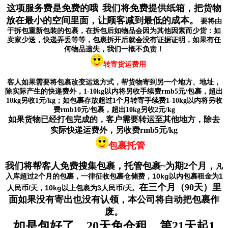
这项服务费是免费的哦
我们将免费提供纸箱，把货物
放在最小的空间里面，让顾客减到最低的成本。
要将由
于拆包重新包装的包裹，在拆包后如物品会因为其他因素而少货：如
卖家少送，快递弄丢等等，包裹拆开后就会没有证据证明，如果有任
何物品遗失，我们一概不负责！
转寄货运费用
客人如果需要将包裹改变运送方式，帮货物寄到另一个地方、地址，
除实际产生的快递费外，1-10kg以内将另收手续费rmb5元/包裹，超出
10kg另收1元/kg；如包裹存放超过1个月转寄手续费
1-10kg以内将另收
费rmb10元/包裹，超出10kg另收2元/kg
如果货物已经打包完成的，客户需要转运至其他地方，除去
实际快递运费外，另收费rmb5元/kg
包裹托管
我们将帮客人免费搜集包裹，托管包裹~为期2个月，
凡
入库超过2个月的包裹，一律征收包裹仓储费，10kg以内包裹租金为1
在三个月（90天）里
人民币/天，10kg以上包裹为3人民币/天。
面如果没有寄出也没有认领，本公司将自动把包裹作
废。
如是包好了，20天免仓租，第21天起1